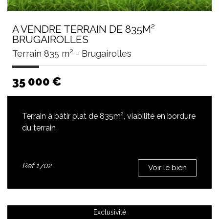
A VENDRE TERRAIN DE 835M²
BRUGAIROLLES
Terrain 835 m² - Brugairolles
35 000
€
Terrain à bâtir plat de 835m², viabilité en bordure
du terrain
Ref
1702
Voir le bien
Exclusivité