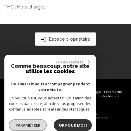
* HC : Hors charges
Espace propriétaire
On en reste là
Comme beaucoup, notre site
utilise les cookies
On aimerait vous accompagner pendant
votre visite.
© 2026 | Tous droits réservés | Traduction powered by Google -
Plan du site
-
Mentions légales
-
Nos honoraires
-
Partenaires
-
Admin
-
Toutes nos
En poursuivant, vous acceptez l'utilisation des
annonces
cookies par ce site, afin de vous proposer des
contenus adaptés et réaliser des statistiques !
Site internet compatible multi-supports,
un seul site adaptable à tous les types d'écrans.
PARAMÉTRER
OK POUR MOI !