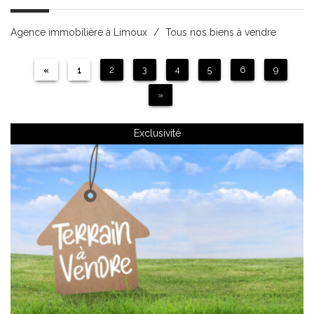
Agence immobilière à Limoux
Tous nos biens à vendre
«
1
2
3
4
5
6
9
»
Exclusivité