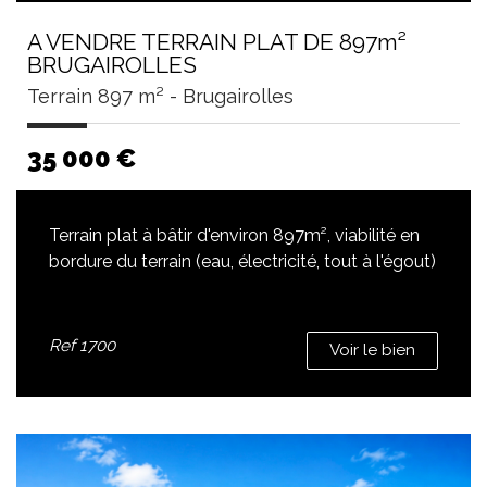
A VENDRE TERRAIN PLAT DE 897m²
BRUGAIROLLES
Terrain 897 m² - Brugairolles
35 000
€
Terrain plat à bâtir d'environ 897m², viabilité en
bordure du terrain (eau, électricité, tout à l'égout)
Ref
1700
Voir le bien