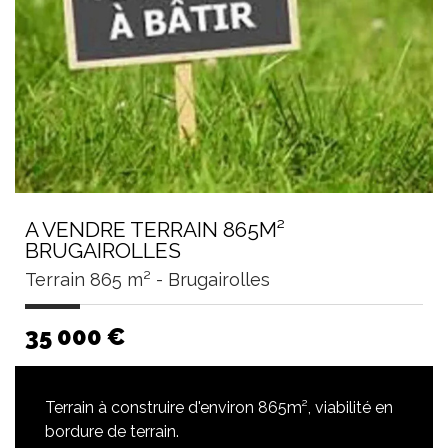
A VENDRE TERRAIN 865M²
BRUGAIROLLES
Terrain 865 m² - Brugairolles
35 000
€
Terrain à construire d'environ 865m², viabilité en
bordure de terrain.