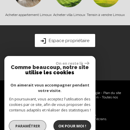
Acheter appartement Limoux
Acheter villa Limoux
Terrain à vendre Limoux
Espace propriétaire
On en reste là
Comme beaucoup, notre site
utilise les cookies
On aimerait vous accompagner pendant
votre visite.
© 2026 | Tous droits réservés | Traduction powered by Google -
Plan du site
-
Mentions légales
-
Nos honoraires
-
Partenaires
-
Admin
-
Toutes nos
En poursuivant, vous acceptez l'utilisation des
annonces
cookies par ce site, afin de vous proposer des
contenus adaptés et réaliser des statistiques !
Site internet compatible multi-supports,
un seul site adaptable à tous les types d'écrans.
PARAMÉTRER
OK POUR MOI !