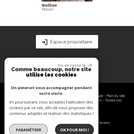
Antugnac
Maison de village
Espace propriétaire
On en reste là
Comme beaucoup, notre site
utilise les cookies
On aimerait vous accompagner pendant
votre visite.
© 2026 | Tous droits réservés | Traduction powered by Google -
Plan du site
-
Mentions légales
-
Nos honoraires
-
Partenaires
-
Admin
-
Toutes nos
En poursuivant, vous acceptez l'utilisation des
annonces
cookies par ce site, afin de vous proposer des
contenus adaptés et réaliser des statistiques !
Site internet compatible multi-supports,
un seul site adaptable à tous les types d'écrans.
PARAMÉTRER
OK POUR MOI !