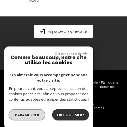
Cave
Espace propriétaire
On en reste là
Comme beaucoup, notre site
utilise les cookies
On aimerait vous accompagner pendant
votre visite.
© 2026 | Tous droits réservés | Traduction powered by Google -
Plan du site
-
Mentions légales
-
Nos honoraires
-
Partenaires
-
Admin
-
Toutes nos
En poursuivant, vous acceptez l'utilisation des
annonces
cookies par ce site, afin de vous proposer des
contenus adaptés et réaliser des statistiques !
Site internet compatible multi-supports,
un seul site adaptable à tous les types d'écrans.
PARAMÉTRER
OK POUR MOI !