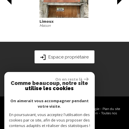
Rennes-les-Bains
Studio
Espace propriétaire
On en reste là
Comme beaucoup, notre site
utilise les cookies
On aimerait vous accompagner pendant
votre visite.
© 2026 | Tous droits réservés | Traduction powered by Google -
Plan du site
-
Mentions légales
-
Nos honoraires
-
Partenaires
-
Admin
-
Toutes nos
En poursuivant, vous acceptez l'utilisation des
annonces
cookies par ce site, afin de vous proposer des
contenus adaptés et réaliser des statistiques !